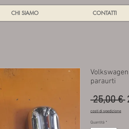
CHI SIAMO
CONTATTI
Volkswagen 
paraurti
 25,00 € 
costi di spedizione
Quantità
*