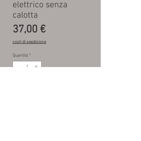
elettrico senza
calotta
Prezzo
37,00 €
costi di spedizione
Quantità
*
Aggiungi al carrello
Fondo di magazzino , mai
montato , sprovvisto di calotta ,
elettrico , commerciale
M.A.R.A. SRL autoricambi