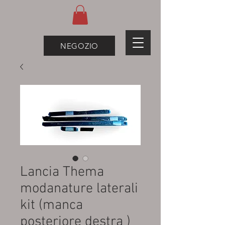
NEGOZIO
Lancia Thema
modanature laterali
kit (manca
posteriore destra )