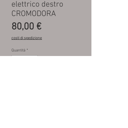
elettrico destro
CROMODORA
Prezzo
80,00 €
costi di spedizione
Quantità
*
Aggiungi al carrello
Fondo di magazzino , mai
montato , CROMODORA
M.A.R.A. SRL autoricambi