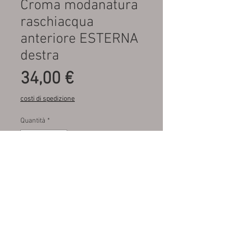
Croma modanatura
raschiacqua
anteriore ESTERNA
destra
Prezzo
34,00 €
costi di spedizione
Quantità
*
Aggiungi al carrello
Fondo di magazzino , mai
montata , dell’ epoca , mauri
Edoardo solo esterna destra