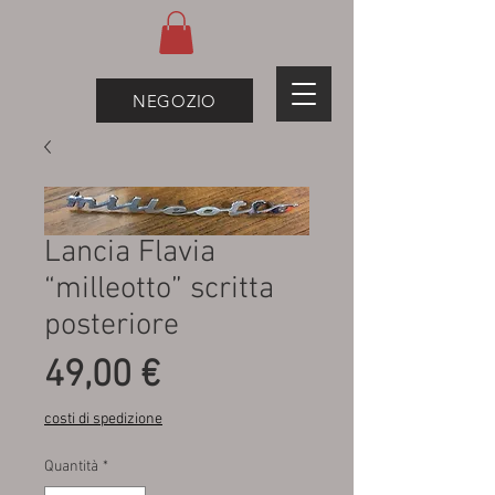
NEGOZIO
Lancia Flavia
“milleotto” scritta
posteriore
Prezzo
49,00 €
costi di spedizione
Quantità
*