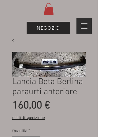
NEGOZIO
Lancia Beta Berlina
paraurti anteriore
Prezzo
160,00 €
costi di spedizione
Quantità
*