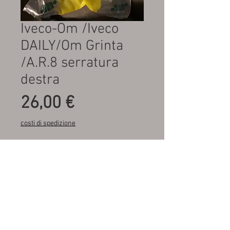
Iveco-Om /Iveco
DAILY/Om Grinta
/A.R.8 serratura
destra
Prezzo
26,00 €
costi di spedizione
Quantità
*
Aggiungi al carrello
Fondo di magazzino ,mai