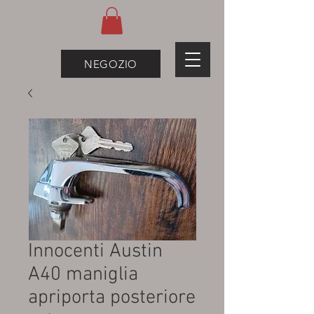
NEGOZIO
Innocenti Austin
A40 maniglia
apriporta posteriore