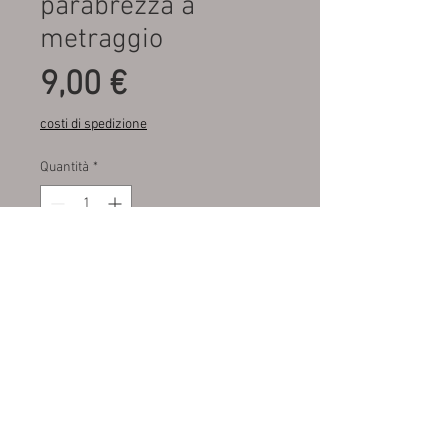
parabrezza a
metraggio
Prezzo
9,00 €
costi di spedizione
Quantità
*
Aggiungi al carrello
Ultimi metri disponibili , fondo di
magazzino , utilizzato spesso per
parabrezza camion .
M.A.R.A. SRL autoricambi