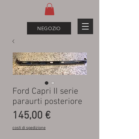
NEGOZIO
Ford Capri II serie
paraurti posteriore
Prezzo
145,00 €
costi di spedizione