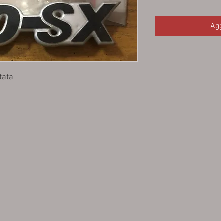
Agg
tata