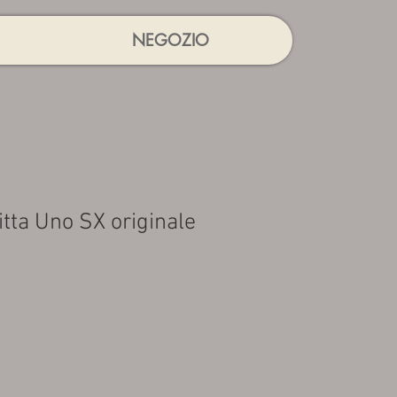
NEGOZIO
itta Uno SX originale
rezzo