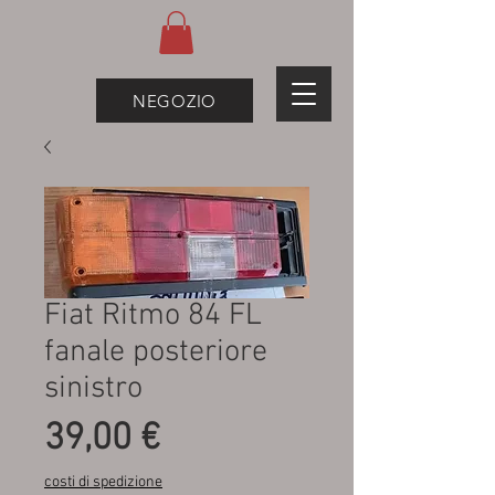
NEGOZIO
Fiat Ritmo 84 FL
fanale posteriore
sinistro
Prezzo
39,00 €
costi di spedizione