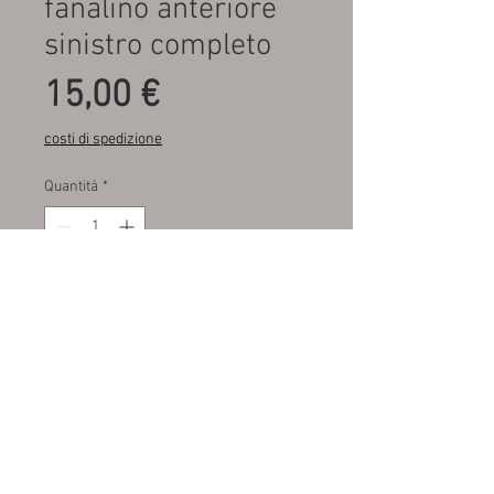
fanalino anteriore
sinistro completo
Prezzo
15,00 €
costi di spedizione
Quantità
*
Aggiungi al carrello
Fondo di magazzino , mai
montato , solo sinistro
disponibile
M.A.R.A. SRL autoricambi