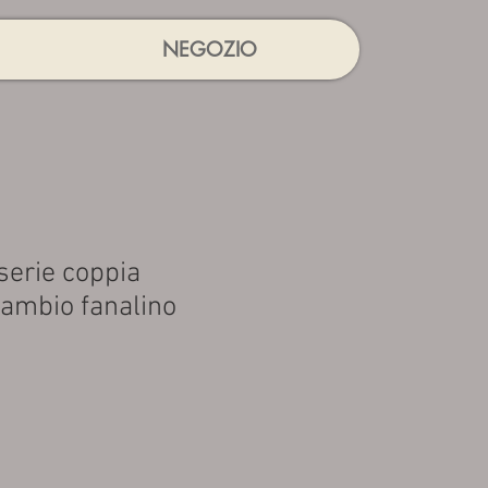
NEGOZIO
 serie coppia
cambio fanalino
rezzo