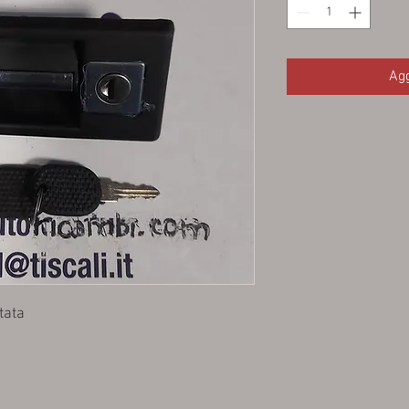
Agg
tata