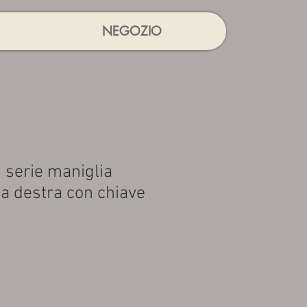
NEGOZIO
I serie maniglia
a destra con chiave
rezzo