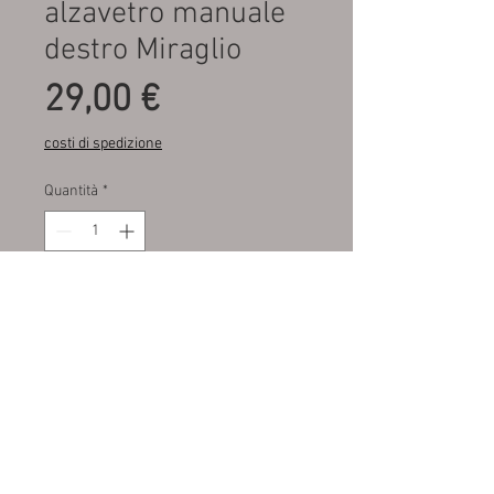
alzavetro manuale
destro Miraglio
Prezzo
29,00 €
costi di spedizione
Quantità
*
Aggiungi al carrello
Miraglio 30/168 , fondo di
magazzino , mai montato ,
manuale per Panda
750/900/1000