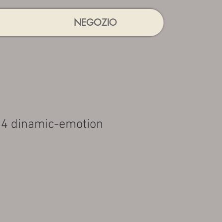
NEGOZIO
04 dinamic-emotion
rezzo