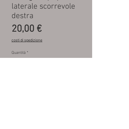
laterale scorrevole
destra
Prezzo
20,00 €
costi di spedizione
Quantità
*
Aggiungi al carrello
Fondo di magazzino , mai
montata MIRAGLIO 80/462
M.A.R.A. SRL autoricambi