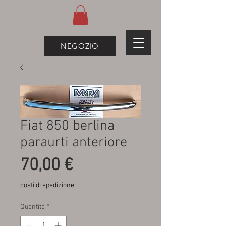
NEGOZIO
Fiat 850 berlina
paraurti anteriore
Prezzo
70,00 €
costi di spedizione
Quantità
*