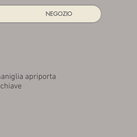
NEGOZIO
aniglia apriporta
 chiave
rezzo