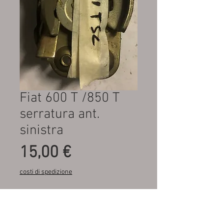
Fiat 600 T /850 T
serratura ant.
sinistra
Prezzo
15,00 €
costi di spedizione
Quantità
*