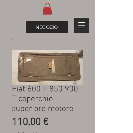
NEGOZIO
Fiat 600 T 850 900
T coperchio
superiore motore
Prezzo
110,00 €