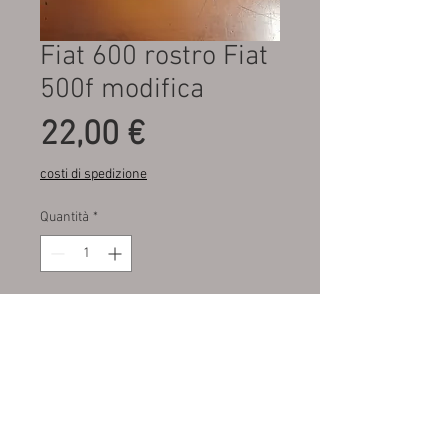
Fiat 600 rostro Fiat
500f modifica
Prezzo
22,00 €
costi di spedizione
Quantità
*
Aggiungi al carrello
Disponibile destro e sinistro
.chiedere prima di ordinare L’
articolo via mail. Per la 500 F
costituiva una modifica ,perché