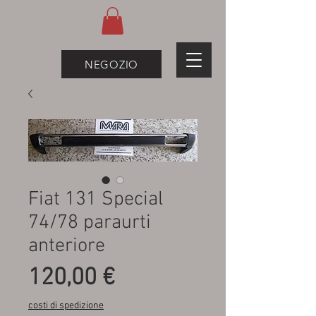
NEGOZIO
Fiat 131 Special
74/78 paraurti
anteriore
Prezzo
120,00 €
costi di spedizione