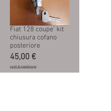
Fiat 128 coupe’ kit
chiusura cofano
posteriore
Prezzo
45,00 €
costi di spedizione
Quantità
*
Aggiungi al carrello