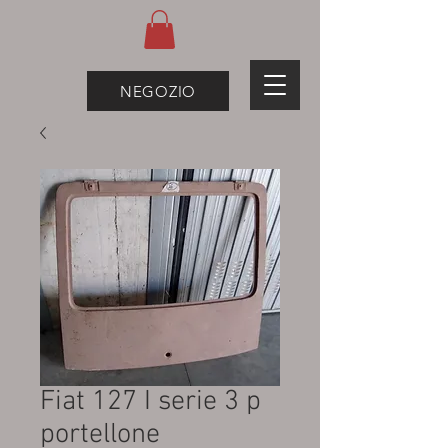
NEGOZIO
Fiat 127 I serie 3 p
portellone