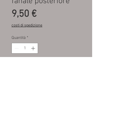
fanale posteriore
Prezzo
9,50 €
costi di spedizione
Quantità
*
Aggiungi al carrello
Fondo di magazzino , mai
montata .disponibile giallo o
rosso . Chiedere lato desiderato .
Prezzo per il singolo articolo
M.A.R.A. SRL autoricambi