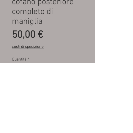
cofano posteriore
completo di
maniglia
Prezzo
50,00 €
costi di spedizione
Quantità
*
Aggiungi al carrello
Fondo di magazzino , mai
montato
M.A.R.A. SRL autoricambi