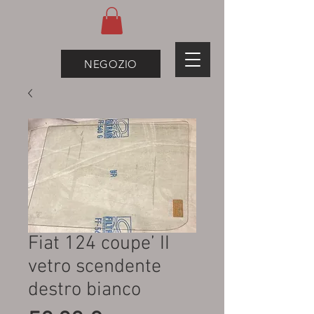
NEGOZIO
Fiat 124 coupe’ II
vetro scendente
destro bianco