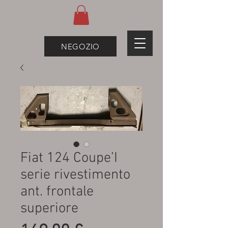
NEGOZIO
Fiat 124 Coupe’I
serie rivestimento
ant. frontale
superiore