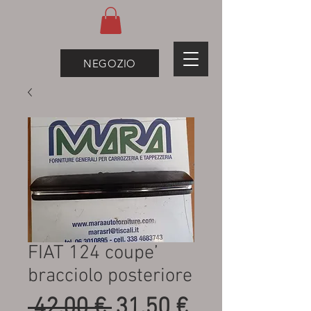
NEGOZIO
FIAT 124 coupe’
bracciolo posteriore
Prezzo
Prezzo
 42,00 € 
31,50 €