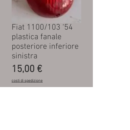
Fiat 1100/103 ‘54
plastica fanale
posteriore inferiore
sinistra
Prezzo
15,00 €
costi di spedizione
Quantità
*
Aggiungi al carrello