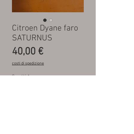
Citroen Dyane faro
SATURNUS
Prezzo
40,00 €
costi di spedizione
Quantità
*
Aggiungi al carrello
Fondo di magazzino , mai
montato