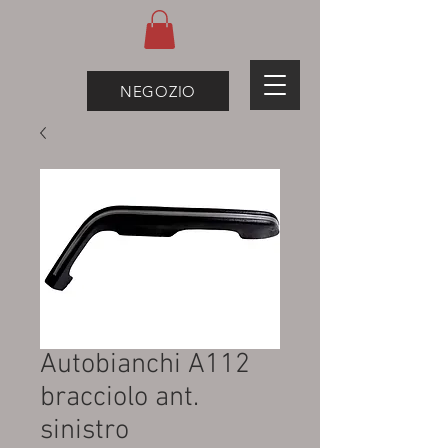
NEGOZIO
Autobianchi A112
bracciolo ant.
sinistro