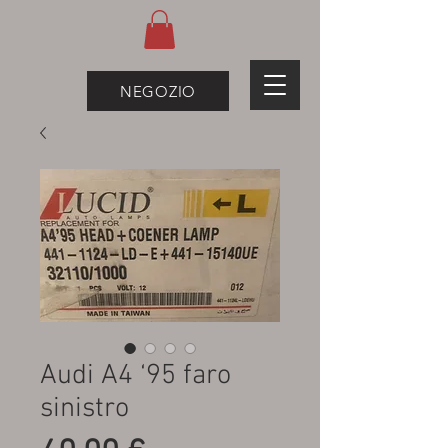
NEGOZIO
Audi A4 ‘95 faro
sinistro