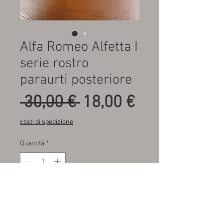
Alfa Romeo Alfetta I
serie rostro
paraurti posteriore
Prezzo
Prezzo
 30,00 € 
18,00 €
regolare
scontato
costi di spedizione
Quantità
*
Aggiungi al carrello
Fondo di magazzino , plastica