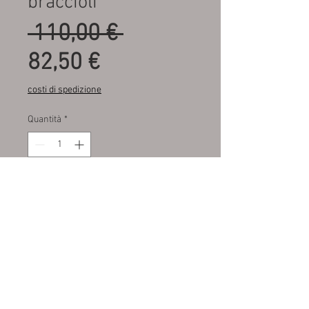
braccioli
Prezzo
 110,00 € 
Prezzo
regolare
82,50 €
scontato
costi di spedizione
Quantità
*
Aggiungi al carrello
Fondo di magazzino , mai
montati , dell‘ epoca , prezzo per
la coppia , braccioli pannelli
porta interni