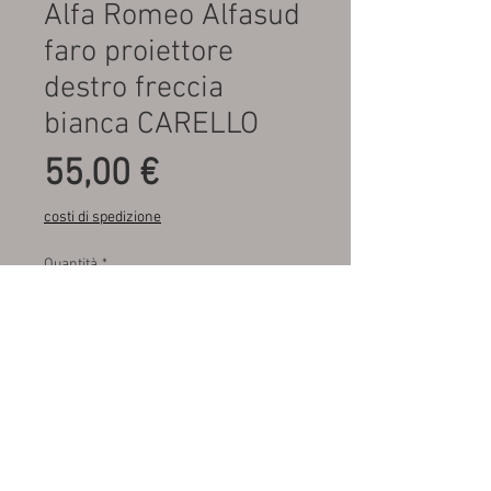
Alfa Romeo Alfasud
faro proiettore
destro freccia
bianca CARELLO
Prezzo
55,00 €
costi di spedizione
Quantità
*
Aggiungi al carrello
Nuovo , fondo di magazzino ,
carello