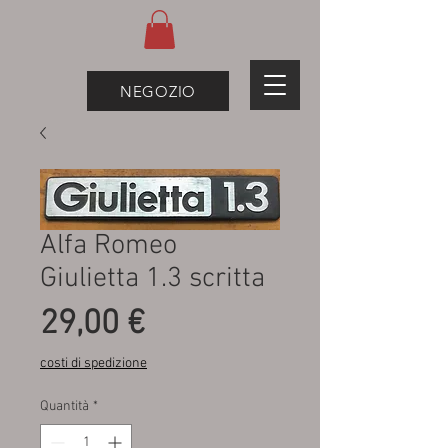
NEGOZIO
Alfa Romeo
Giulietta 1.3 scritta
Prezzo
29,00 €
costi di spedizione
Quantità
*