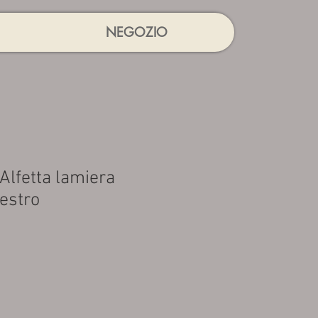
NEGOZIO
Alfetta lamiera
destro
rezzo