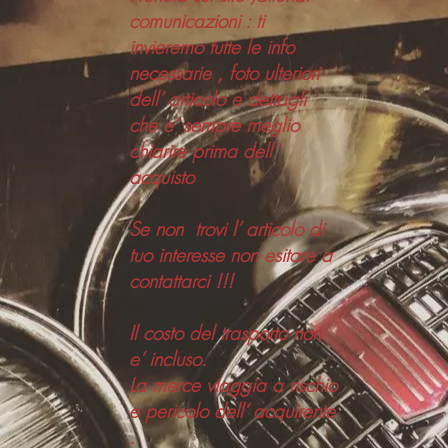
comunicazioni : ti
invieremo tutte le info
necessarie , foto ulteriori
dell’ articolo e dettagli
che e’ sempre meglio
chiarire prima dell’
acquisto
Se non trovi l’ articolo di
tuo interesse non esitare a
contattarci !!!
Il costo del trasporto non
e’ incluso.
La merce viaggia a rischio
e pericolo dell’ acquirente
.