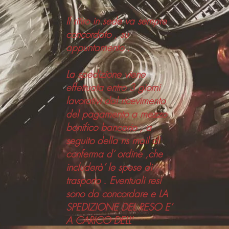
Il ritiro in sede va sempre
concordato , su
appuntamento .
La spedizione viene
effettuata entro 3 giorni
lavorativi dal ricevimento
del pagamento a mezzo
bonifico bancario , a
seguito della ns mail di
conferma d’ ordine ,che
includerà’ le spese di
trasporto . Eventuali resi
sono da concordare e LA
SPEDIZIONE DEL RESO E’
A CARICO DELL’