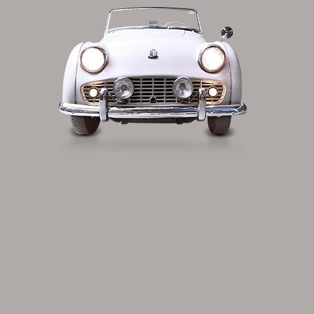
CONTATTI
R.A. s.r.l.