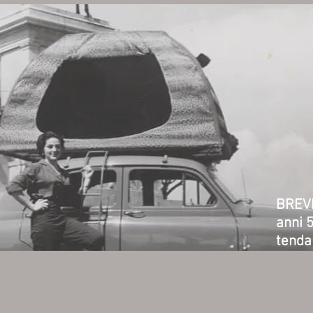
BREV
anni 
tend